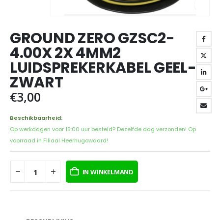
GROUND ZERO GZSC2-
4.00X 2X 4MM2
LUIDSPREKERKABEL GEEL-
ZWART
€
3,00
Beschikbaarheid:
Op werkdagen voor 15:00 uur besteld? Dezelfde dag verzonden! Op
voorraad in Filiaal Heerhugowaard!
IN WINKELMAND