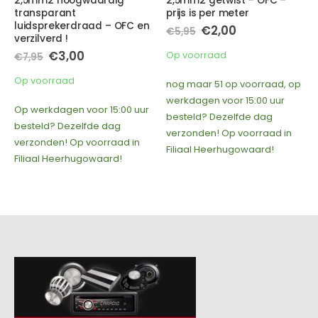
2,5mm2 hoogwaardig
2,5mm2 getwist – OFC –
transparant
prijs is per meter
luidsprekerdraad – OFC en
Oorspronkelijke
Huidige
€
2,00
€
5,95
verzilverd !
prijs
prijs
was:
is:
Oorspronkelijke
Huidige
€
3,00
Op voorraad
€
7,95
€5,95.
€2,00.
prijs
prijs
was:
is:
Op voorraad
nog maar 51 op voorraad, op
€7,95.
€3,00.
werkdagen voor 15:00 uur
Op werkdagen voor 15:00 uur
besteld? Dezelfde dag
besteld? Dezelfde dag
verzonden! Op voorraad in
verzonden! Op voorraad in
Filiaal Heerhugowaard!
Filiaal Heerhugowaard!