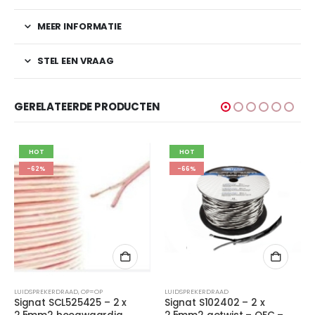
MEER INFORMATIE
STEL EEN VRAAG
GERELATEERDE PRODUCTEN
HOT
HOT
-62%
-66%
LUIDSPREKERDRAAD
,
OP=OP
LUIDSPREKERDRAAD
Signat SCL525425 – 2 x
Signat S102402 – 2 x