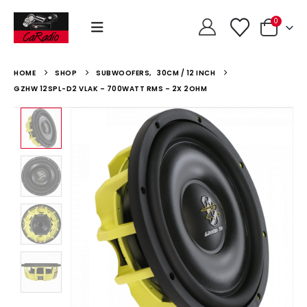
0
HOME
SHOP
SUBWOOFERS
,
30CM / 12 INCH
GZHW 12SPL-D2 VLAK – 700WATT RMS – 2X 2OHM