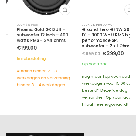
30CM / 12 INCH
30CM / 12 INCH
,
OP=OP
Phoenix Gold GX12d4 –
Ground Zero GZNW 30SPL-
subwoofer 12 inch – 400
D1 – 3000 Watt RMS high
watts RMS – 2×4 ohms
performance SPL
subwoofer – 2 x 1 Ohm
€
199,00
Oorspronkelijke
Huidige
€
399,00
€
699,00
prijs
prijs
In nabestelling
was:
is:
Op voorraad
€699,00.
€399,00.
Afhalen binnen 2 – 3
nog maar 1 op voorraad, op
werkdagen en Verzending
werkdagen voor 15:00 uur
binnen 3 – 4 werkdagen
besteld? Dezelfde dag
verzonden! Op voorraad in
Filiaal Heerhugowaard!