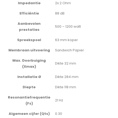
Impedantie
2x 2 Ohm
Efficiëntie
88 dB
Aanbevolen
500 – 1200 watt
prestaties
Spreekspoel
63 mm koper
Membraan uitvoering
Sandwich Papier
Max. Doorbuiging
Dikte 32 mm
(Xmax)
Installatie Ø
Dikte 284 mm
Diepte
Dikte 118 mm
Resonantiefrequentie
21 Hz
(Fs)
Algemeen cijfer (Qts)
0.30