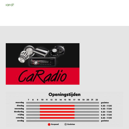
CaRadio is sinds 1996 één van de beste auto-hifi specialistwinkel in
Noord-Holland/Nederland, met ruim 30 jaar ervaring in het monteren