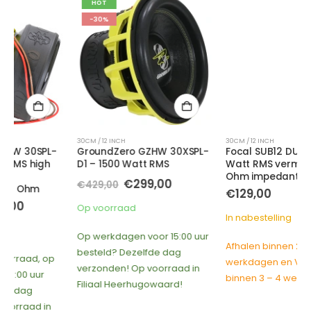
HOT
-30%
30CM / 12 INCH
30CM / 12 INCH
GroundZero GZHW 30XSPL-
Focal SUB12 DUAL – 300
D1 – 1500 Watt RMS
Watt RMS vermogen – 2x 4
Ohm impedantie
Oorspronkelijke
Huidige
€
299,00
€
429,00
€
129,00
prijs
prijs
e
e
was:
is:
Op voorraad
€429,00.
€299,00.
In nabestelling
Op werkdagen voor 15:00 uur
0.
Afhalen binnen 2 – 3
besteld? Dezelfde dag
werkdagen en Verzending
verzonden! Op voorraad in
binnen 3 – 4 werkdagen
Filiaal Heerhugowaard!