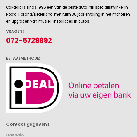
en upgraden van muziek-installaties in auto's.
VRAGEN?
072-5729992
BETAALMETHODE:
Contact gegevens
CaRadio
Pascalstraat 8A
1704 RD Heerhugowaard