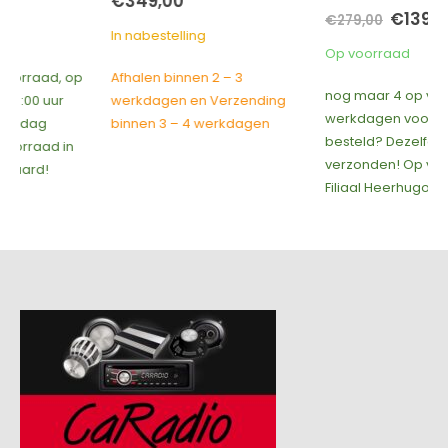
e
€
349,00
Oorspronkelijke
Huidige
€
139,00
€
279,00
prijs
prijs
In nabestelling
was:
is:
Op voorraad
€279,00.
€139,00.
Afhalen binnen 2 – 3
nog maar 4 op voorraad, op
werkdagen en Verzending
werkdagen voor 15:00 uur
binnen 3 – 4 werkdagen
besteld? Dezelfde dag
verzonden! Op voorraad in
Filiaal Heerhugowaard!