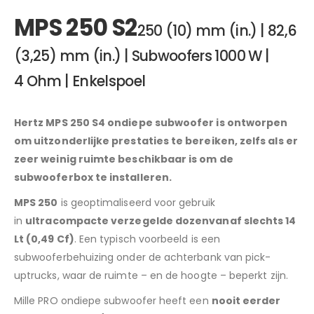
MPS 250 S2
250 (10) mm (in.)
|
82,6
(3,25) mm (in.)
|
Subwoofers
1000 W
|
4 Ohm
|
Enkelspoel
Hertz MPS 250 S4 ondiepe subwoofer is ontworpen
om uitzonderlijke prestaties te bereiken, zelfs als er
zeer weinig ruimte beschikbaar is om de
subwooferbox te installeren.
MPS 250
is geoptimaliseerd voor gebruik
in
ultracompacte verzegelde dozen
vanaf slechts 14
Lt (0,49 Cf)
. Een typisch voorbeeld is een
subwooferbehuizing onder de achterbank van pick-
uptrucks, waar de ruimte – en de hoogte – beperkt zijn.
Mille PRO ondiepe subwoofer heeft een
nooit eerder