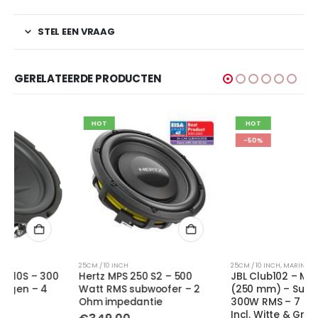
STEL EEN VRAAG
GERELATEERDE PRODUCTEN
HOT
HOT
-50%
25CM / 10 INCH
25CM / 10 INCH
,
MARINE SUBWOOFERS
,
OP=OP
Hertz MPS 250 S2 – 500
JBL Club102 – Marine 10″
Watt RMS subwoofer – 2
(250 mm) – Subwoofer –
Ohm impedantie
300W RMS – 7 LED Modes –
Incl. Witte & Grijze Grill