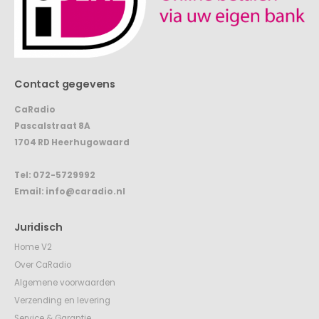
Contact gegevens
CaRadio
Pascalstraat 8A
1704 RD Heerhugowaard
Tel:
072-5729992
Email:
info@caradio.nl
Juridisch
Home V2
Over CaRadio
Algemene voorwaarden
Verzending en levering