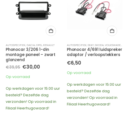
IFIEK
,
DACIA
,
OPEL
,
RENAULT
AUTOSPECIFIEK
,
SEAT
,
SKODA
,
VOLKSWAGEN
AUTOSPECIFI
car 3/206 1-din
Phonocar 4/691 luidspreker
Phonoca
ge paneel – zwart
adaptor / verloopstekkers
luidspre
end
Aygo / C1
€
6,50
generati
Oorspronkelijke
Huidige
€
30,00
95
prijs
prijs
O
€
€
7,95
Op voorraad
was:
is:
pr
orraad
€39,95.
€30,00.
w
Op voorr
Op werkdagen voor 15:00 uur
€
kdagen voor 15:00 uur
besteld? Dezelfde dag
Op werkd
d? Dezelfde dag
verzonden! Op voorraad in
besteld?
den! Op voorraad in
Filiaal Heerhugowaard!
verzonde
l Heerhugowaard!
Filiaal H