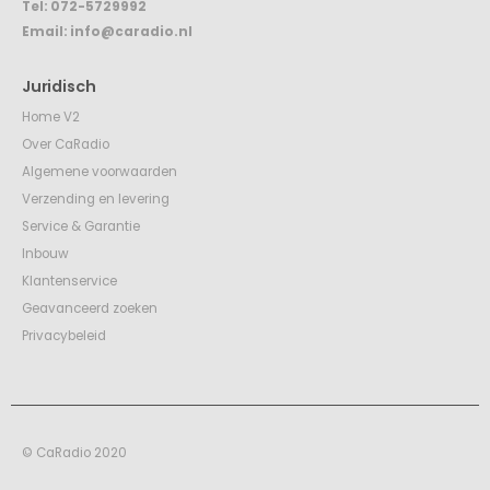
Tel:
072-5729992
Email:
info@caradio.nl
Juridisch
Home V2
Over CaRadio
Algemene voorwaarden
Verzending en levering
Service & Garantie
Inbouw
Klantenservice
Geavanceerd zoeken
Privacybeleid
© CaRadio 2020