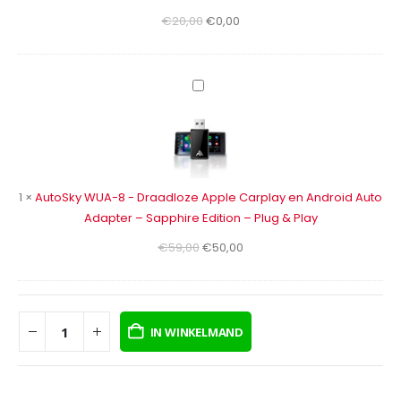
microfoon
Oorspronkelijke
Huidige
€
20,00
€
0,00
prijs
prijs
was:
is:
€20,00.
€0,00.
AutoSky
WUA-
8
-
Draadloze
Apple
1
×
AutoSky WUA-8 - Draadloze Apple Carplay en Android Auto
Carplay
Adapter – Sapphire Edition – Plug & Play
en
Oorspronkelijke
Huidige
€
59,00
€
50,00
Android
prijs
prijs
Auto
was:
is:
Adapter
€59,00.
€50,00.
–
IN WINKELMAND
Sapphire
Edition
–
Plug