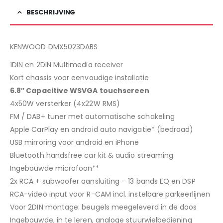
&
BESCHRIJVING
Play
KENWOOD DMX5023DABS
1DIN en 2DIN Multimedia receiver
Kort chassis voor eenvoudige installatie
6.8″ Capacitive WSVGA touchscreen
4x50W versterker (4x22W RMS)
FM / DAB+ tuner met automatische schakeling
Apple CarPlay en android auto navigatie* (bedraad)
USB mirroring voor android en iPhone
Bluetooth handsfree car kit & audio streaming
Ingebouwde microfoon**
2x RCA + subwoofer aansluiting – 13 bands EQ en DSP
RCA-video input voor R-CAM incl. instelbare parkeerlijnen
Voor 2DIN montage: beugels meegeleverd in de doos
Ingebouwde, in te leren, analoge stuurwielbediening