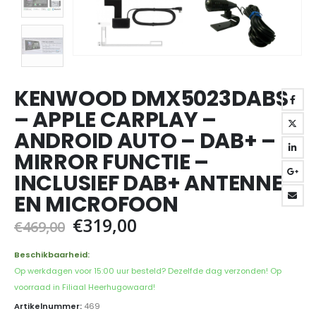
KENWOOD DMX5023DABS
– APPLE CARPLAY –
ANDROID AUTO – DAB+ –
MIRROR FUNCTIE –
INCLUSIEF DAB+ ANTENNE
EN MICROFOON
Oorspronkelijke
Huidige
€
319,00
€
469,00
prijs
prijs
was:
is:
Beschikbaarheid:
€469,00.
€319,00.
Op werkdagen voor 15:00 uur besteld? Dezelfde dag verzonden! Op
voorraad in Filiaal Heerhugowaard!
Artikelnummer:
469