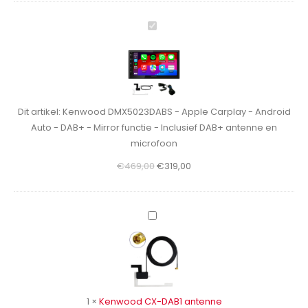
Kenwood
DMX5023DABS
-
Apple
Carplay
-
Dit artikel:
Kenwood DMX5023DABS - Apple Carplay - Android
Android
Auto - DAB+ - Mirror functie - Inclusief DAB+ antenne en
Auto
microfoon
-
Oorspronkelijke
Huidige
€
469,00
€
319,00
DAB+
prijs
prijs
-
was:
is:
Mirror
€469,00.
€319,00.
functie
Kenwood
-
CX-
Inclusief
DAB1
DAB+
antenne
antenne
en
1
×
Kenwood CX-DAB1 antenne