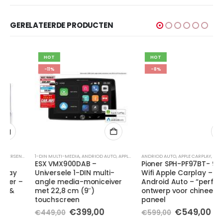
GERELATEERDE PRODUCTEN
HOT
HOT
-11%
-8%
WIFI - DRAADLOOS
1-DIN MULTI-MEDIA
,
ANDRIOD AUTO
,
APPLE CARPLAY
ANDRIOD AUTO
,
KLAPSCHERM
,
APPLE CARPLAY
,
WIFI - DRAADLOOS
,
WIFI - DRAADLOOS
ESX VMX900DAB –
Pioner SPH-PF97BT- 9 inch
Universele 1-DIN multi-
Wifi Apple Carplay –
angle media-moniceiver
Android Auto – “perfect fit”
met 22,8 cm (9″)
ontwerp voor chinees
touchscreen
paneel
Oorspronkelijke
Huidige
Oorspronkelijke
Huidige
€
399,00
€
549,00
€
449,00
€
599,00
prijs
prijs
prijs
prijs