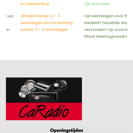
was:
is:
was:
is:
In nabestelling
Op voorraad
€449,00.
€399,00.
€599,00.
€549,00
Afhalen binnen 2 – 3
Op werkdagen voor 15:00 uur
werkdagen en Verzending
besteld? Dezelfde dag
binnen 3 – 4 werkdagen
verzonden! Op voorraad in
Filiaal Heerhugowaard!