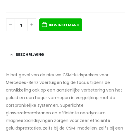
VOOR
MERCEDES-
BENZ
IN WINKELMAND
C
/
GLC
/
E
BESCHRIJVING
KLASSE
In het geval van de nieuwe CSM-luidsprekers voor
Mercedes-Benz voertuigen lag de focus tijdens de
ontwikkeling ook op een aanzienlijke verbetering van het
geluid en een hoger vermogen in vergelijking met de
oorspronkelijke systemen. Superlichte
glasvezelmembranen en efficiënte neodymium
magneetaandrijvingen zorgen voor zeer efficiënte
geluidsprestaties, zelfs bij de CSM-modellen, zelfs bij een