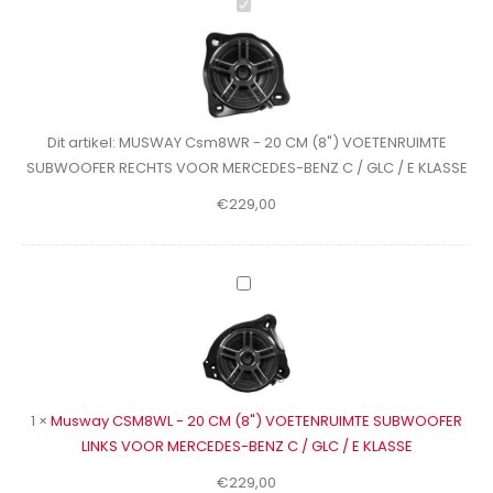
MUSWAY
Csm8WR
-
20
CM
(8")
Dit artikel:
MUSWAY Csm8WR - 20 CM (8") VOETENRUIMTE
VOETENRUIMTE
SUBWOOFER RECHTS VOOR MERCEDES-BENZ C / GLC / E KLASSE
SUBWOOFER
€
229,00
RECHTS
VOOR
MERCEDES-
BENZ
Musway
C
CSM8WL
/
-
GLC
20
/
CM
E
(8")
1
×
Musway CSM8WL - 20 CM (8") VOETENRUIMTE SUBWOOFER
KLASSE
VOETENRUIMTE
LINKS VOOR MERCEDES-BENZ C / GLC / E KLASSE
SUBWOOFER
€
229,00
LINKS