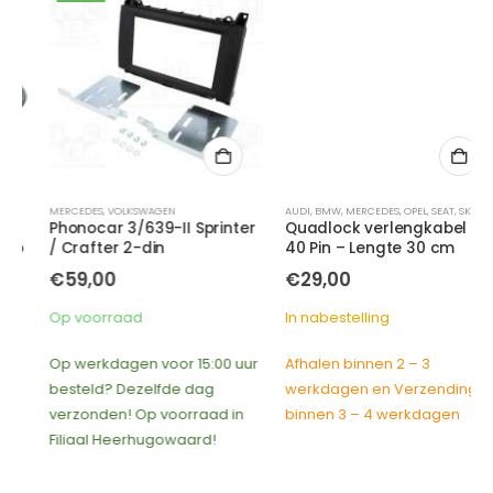
MERCEDES
,
VOLKSWAGEN
AUDI
,
BMW
,
MERCEDES
,
OPEL
,
SEAT
,
SKODA
,
VOL
Phonocar 3/639-II Sprinter
Quadlock verlengkabel –
/ Crafter 2-din
40 Pin – Lengte 30 cm
€
59,00
€
29,00
Op voorraad
In nabestelling
Op werkdagen voor 15:00 uur
Afhalen binnen 2 – 3
besteld? Dezelfde dag
werkdagen en Verzending
verzonden! Op voorraad in
binnen 3 – 4 werkdagen
Filiaal Heerhugowaard!