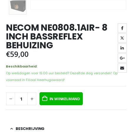
NECOM NE0808.1AIR- 8
INCH BASSREFLEX
BEHUIZING
€
59,00
Beschikbaarheid:
Op werkdagen voor 15:00 uur besteld? Dezelfde dag verzonden! Op
voorraad in Filiaal Heerhugowaard!
IN WINKELMAND
BESCHRIJVING