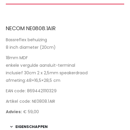
NECOM NE0808.1AIR
Bassreflex behuizing
8 inch diameter (20cm)
18mm MDF
enkele vergulde aansluit-terminal
inclusief 30cm 2 x 2,5mm speakerdraad
afmeting:48×16,5×28,5 cm
EAN code: 8694421110329
Artikel code: NE0808.1AIR
Advies:
€
59,00
EIGENSCHAPPEN