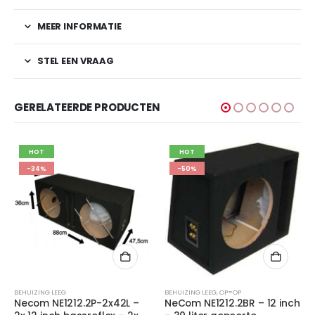
MEER INFORMATIE
STEL EEN VRAAG
GERELATEERDE PRODUCTEN
HOT
-50%
BEHUIZING LEEG
,
OP=OP
BEHUIZING LEEG
,
MONTAGE-
2P-2x42L –
NeCom NE1212.2BR – 12 inch
GroundZero GZST