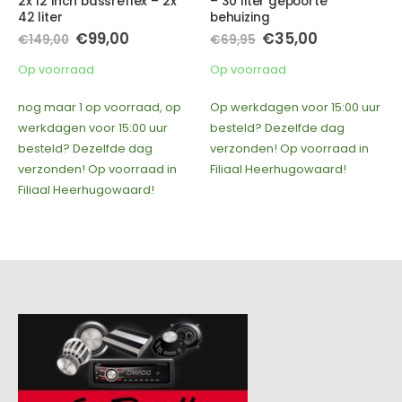
reflex – 2x
– 30 liter gepoorte
aansluit-/ subwo
behuizing
connector
pronkelijke
Huidige
Oorspronkelijke
Huidige
,00
€
35,00
€
8,00
€
69,95
prijs
prijs
prijs
is:
was:
is:
Op voorraad
Op voorraad
,00.
€99,00.
€69,95.
€35,00.
voorraad, op
Op werkdagen voor 15:00 uur
Op werkdagen voor
 15:00 uur
besteld? Dezelfde dag
besteld? Dezelfde
fde dag
verzonden! Op voorraad in
verzonden! Op voo
voorraad in
Filiaal Heerhugowaard!
Filiaal Heerhugow
gowaard!