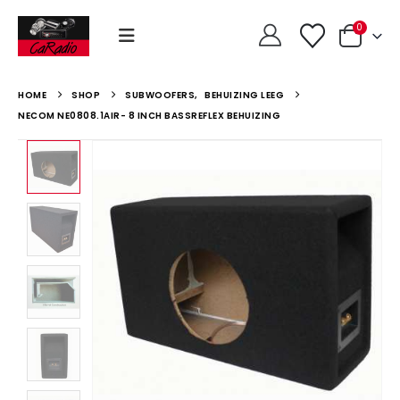
0
HOME
SHOP
SUBWOOFERS
,
BEHUIZING LEEG
NECOM NE0808.1AIR- 8 INCH BASSREFLEX BEHUIZING