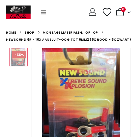
0
HOME
SHOP
MONTAGE MATERIALEN
,
OP=OP
NEWSOUND 6R – 10X AANSLUIT-OOG TOT 6MM2 (5X ROOD + 5X ZWART)
-55%