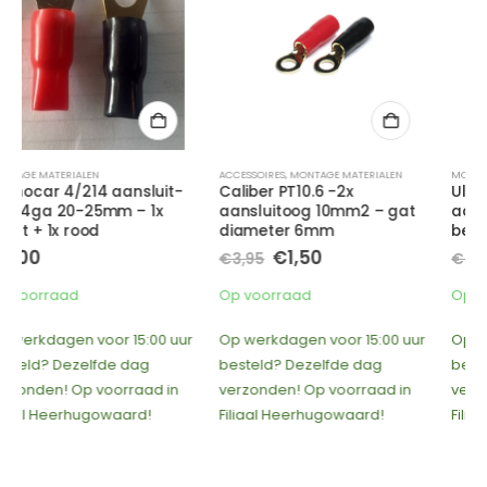
ACCESSOIRES
,
MONTAGE MATERIALEN
MONTAGE MATERIALEN
Caliber PT10.6 -2x
Ultra Drive UDTP 8/10- 2x
aansluitoog 10mm2 – gat
aansluit oog 10mm2
diameter 6mm
bekabeling – gat 8mm
Oorspronkelijke
Huidige
Oorspronkelijke
Huidige
€
1,50
€
2,00
€
3,95
€
3,95
prijs
prijs
prijs
prijs
was:
is:
was:
is:
Op voorraad
Op voorraad
€3,95.
€1,50.
€3,95.
€2,00.
Op werkdagen voor 15:00 uur
Op werkdagen voor 15:00 uur
besteld? Dezelfde dag
besteld? Dezelfde dag
verzonden! Op voorraad in
verzonden! Op voorraad in
Filiaal Heerhugowaard!
Filiaal Heerhugowaard!