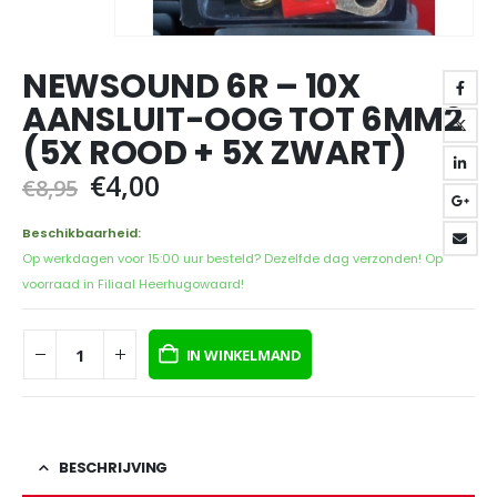
NEWSOUND 6R – 10X
AANSLUIT-OOG TOT 6MM2
(5X ROOD + 5X ZWART)
Oorspronkelijke
Huidige
€
4,00
€
8,95
prijs
prijs
was:
is:
Beschikbaarheid:
€8,95.
€4,00.
Op werkdagen voor 15:00 uur besteld? Dezelfde dag verzonden! Op
voorraad in Filiaal Heerhugowaard!
IN WINKELMAND
BESCHRIJVING