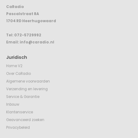
CaRadio
Pascalstraat 8A
1704 RD Heerhugowaard
Tel:
072-5729992
Email:
info@caradio.nl
Juridisch
Home V2
Over CaRadio
Algemene voorwaarden
Verzending en levering
Service & Garantie
Inbouw
Klantenservice
Geavanceerd zoeken
Privacybeleid