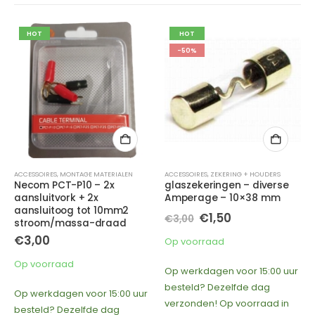
HOT
HOT
-50%
-50%
ACCESSOIRES
,
ZEKERING + HOUDERS
ACCESSOIRES
,
OP=OP
,
SUBWOOFER-GRILL
glaszekeringen – diverse
Necom CBG-E15C
Amperage – 10×38 mm
subwoofer grill metaal met
chroom plated – 15 inch
Oorspronkelijke
Huidige
€
1,50
€
3,00
Oorspronkelijke
Huidige
€
10,00
prijs
prijs
€
19,95
prijs
prijs
was:
is:
Op voorraad
was:
is:
€3,00.
€1,50.
Op voorraad
€19,95.
€10,00.
Op werkdagen voor 15:00 uur
Op werkdagen voor 15:00 uur
besteld? Dezelfde dag
besteld? Dezelfde dag
verzonden! Op voorraad in
verzonden! Op voorraad in