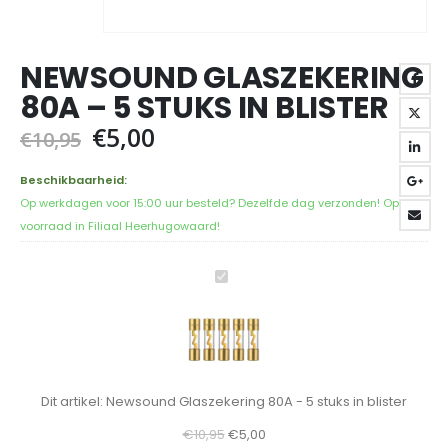
NEWSOUND GLASZEKERING
80A – 5 STUKS IN BLISTER
Oorspronkelijke
Huidige
€
5,00
€
10,95
prijs
prijs
was:
is:
Beschikbaarheid:
€10,95.
€5,00.
Op werkdagen voor 15:00 uur besteld? Dezelfde dag verzonden! Op
voorraad in Filiaal Heerhugowaard!
Newsound
Glaszekering
80A
-
5
stuks
Dit artikel:
Newsound Glaszekering 80A - 5 stuks in blister
in
Oorspronkelijke
Huidige
€
10,95
€
5,00
blister