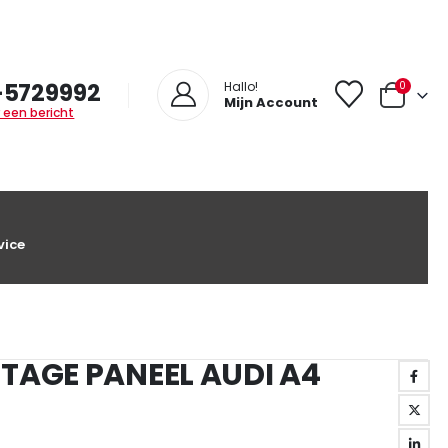
-5729992
0
Hallo!
Mijn Account
 een bericht
vice
TAGE PANEEL AUDI A4