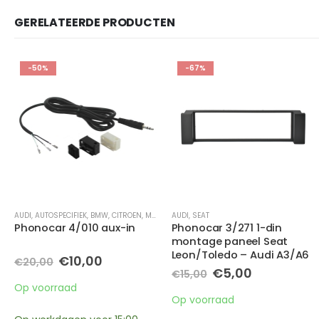
GERELATEERDE PRODUCTEN
-67%
-50%
AUDI
,
OPEL
,
SEAT
,
PEUGEOT
,
SKODA
,
VOLKSWAGEN
AUDI
Phonocar 3/271 1-din
Phonocar 3/299 -1 & 2-din
montage paneel Seat
montage paneel Audi A4
Leon/Toledo – Audi A3/A6
(B5/B6/B7) 2001-2007
e
Oorspronkelijke
Huidige
Oorspronkelijke
Huidige
€
5,00
€
20,00
€
15,00
€
40,00
prijs
prijs
prijs
prijs
was:
is:
was:
is:
Op voorraad
Op voorraad
€15,00.
€5,00.
€40,00.
€20,00.