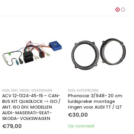
AUDI
,
AUTOSPECIFIEK
AUDI
Phonocar 3/948- 20 cm
Phonocar 3/917
luidspreker montage
luidspreker adaptor ring
ringen voor AUDI TT / Q7
voor AUDI A3 (2003-2012)
€
30,00
€
15,00
Op voorraad
Op voorraad