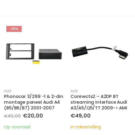
AUDI
AUDI
,
SEAT
,
SKODA
,
VOLKSWAGEN
Connects2 – A2DP BT
ACV 12-1324-45-15 – CAN-
streaming Interface Audi
BUS KIT QUADLOCK -> ISO /
A3/A5/Q5/TT 2009-> AMI
ANT. ISO DIV. MODELLEN
AUDI- MASERATI-SEAT-
€
49,00
SKODA- VOLKSWAGEN
€
79,00
In nabestelling