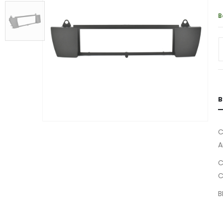
B
B
C
A
C
C
B