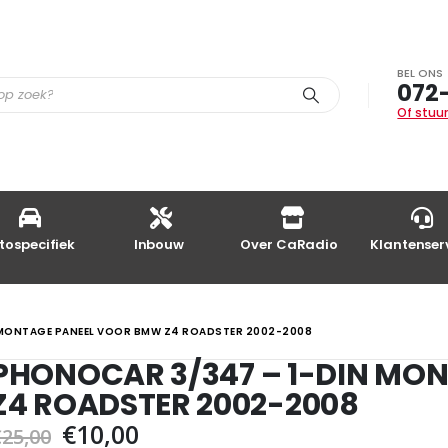
BEL ONS
072
Of stuur
tospecifiek
Inbouw
Over CaRadio
Klantenser
 MONTAGE PANEEL VOOR BMW Z4 ROADSTER 2002-2008
PHONOCAR 3/347 – 1-DIN MO
Z4 ROADSTER 2002-2008
Oorspronkelijke
Huidige
€
10,00
€
25,00