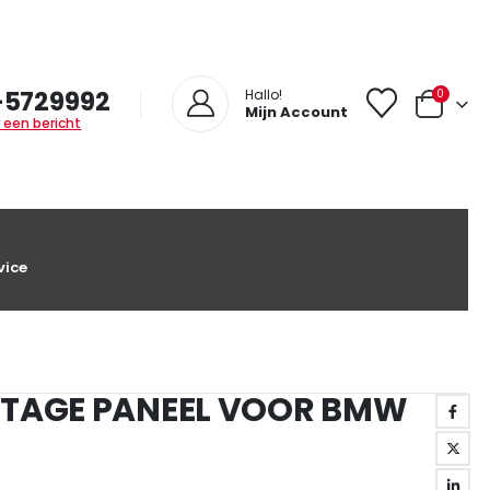
-5729992
0
Hallo!
Mijn Account
 een bericht
vice
NTAGE PANEEL VOOR BMW