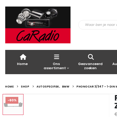
Home
Ons
Geavanceerd
Au
assortiment
zoeken
HOME
SHOP
AUTOSPECIFIEK
,
BMW
PHONOCAR 3/347 – 1-DIN
-60%