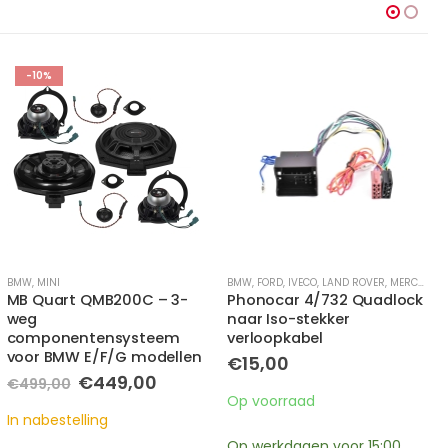
-8%
BMW
,
FORD
,
IVECO
,
LAND ROVER
,
MERCEDES
,
MINI
BMW
,
,
OPEL
MINI
,
PORSCHE
,
SEAT
,
SKODA
,
SMART
,
Phonocar 4/732 Quadlock
Eton BMW20SUB- BMW
naar Iso-stekker
woofer – 150 Watt RMS
verloopkabel
vermogen bij 4 Ohm
impedantie
€
15,00
e
e
Oorspronkelijke
Huidige
€
219,00
€
239,00
prijs
prijs
Op voorraad
was:
is:
In nabestelling
0.
€239,00.
€219,00.
Op werkdagen voor 15:00