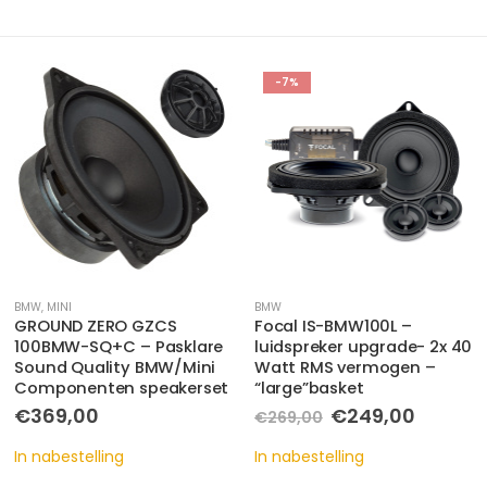
-7%
-10%
BMW
BMW
,
MINI
Focal IS-BMW100L –
MB Quart QMB200C – 3-
luidspreker upgrade- 2x 40
weg
Watt RMS vermogen –
componentensysteem
“large”basket
voor BMW E/F/G modellen
Oorspronkelijke
Huidige
Oorspronkelijk
Huidig
€
249,00
€
449,00
€
269,00
€
499,00
prijs
prijs
prijs
prijs
was:
is:
was:
is:
In nabestelling
In nabestelling
€269,00.
€249,00.
€499,00.
€449,0