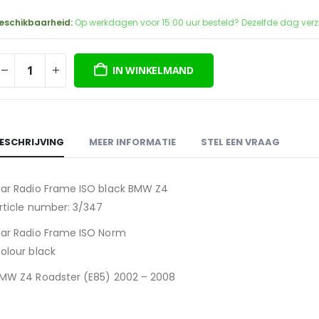
prijs
prijs
was:
is:
eschikbaarheid:
Op werkdagen voor 15:00 uur besteld? Dezelfde dag ver
€25,00.
€10,00.
IN WINKELMAND
ESCHRIJVING
MEER INFORMATIE
STEL EEN VRAAG
ar Radio Frame ISO black BMW Z4
rticle number: 3/347
ar Radio Frame ISO Norm
olour black
MW Z4 Roadster (E85) 2002 – 2008