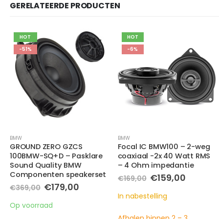
GERELATEERDE PRODUCTEN
HOT
-6%
BMW
BMW
,
MINI
Focal IC BMW100 – 2-weg
GROUND ZERO GZCS
coaxiaal -2x 40 Watt RMS
100BMW-SQ+C – Pasklare
– 4 Ohm impedantie
Sound Quality BMW/Mini
Componenten speakerset
Oorspronkelijke
Huidige
€
159,00
€
169,00
prijs
prijs
ke
ge
€
369,00
was:
is:
In nabestelling
€169,00.
€159,00.
In nabestelling
0.
Afhalen binnen 2 – 3