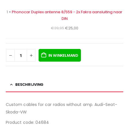
-
2x
1
×
Phonocar Duplex antenne 8/559 - 2x Fakra aansluiting naar
Fakra
DIN
aansluiting
Oorspronkelijke
Huidige
€
39,95
€
25,00
naar
prijs
prijs
DIN
was:
is:
€39,95.
€25,00.
IN WINKELMAND
BESCHRIJVING
Custom cables for car radios without amp. Audi-Seat-
Skoda-VW
Product code: 04684