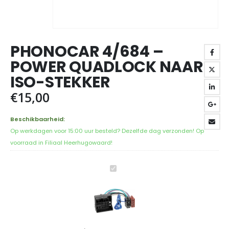
PHONOCAR 4/684 –
POWER QUADLOCK NAAR
ISO-STEKKER
€
15,00
Beschikbaarheid:
Op werkdagen voor 15:00 uur besteld? Dezelfde dag verzonden! Op
voorraad in Filiaal Heerhugowaard!
Phonocar
4/684
-
Power
Quadlock
naar