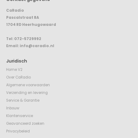
CaRadio
Pascalstraat 8A
1704 RD Heerhugowaard
Tel:
072-5729992
Email:
info@caradio.nl
Juridisch
Home V2
Over CaRadio
Algemene voorwaarden
Verzending en levering
Service & Garantie
Inbouw
Klantenservice
Geavanceerd zoeken
Privacybeleid