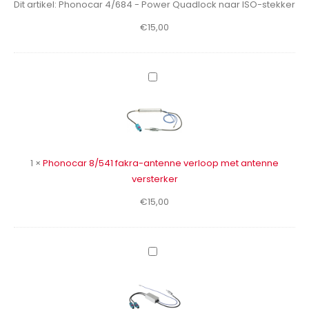
Dit artikel:
Phonocar 4/684 - Power Quadlock naar ISO-stekker
ISO-
€
15,00
stekker
Phonocar
8/541
fakra-
antenne
verloop
met
1
×
Phonocar 8/541 fakra-antenne verloop met antenne
antenne
versterker
versterker
€
15,00
Phonocar
Duplex
antenne
8/559