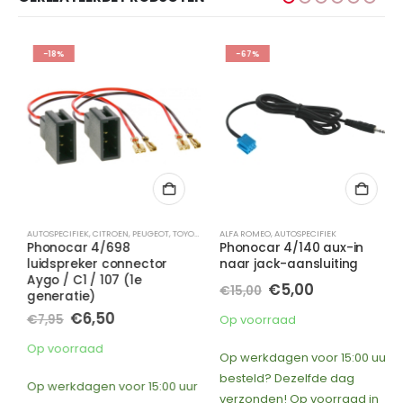
-18%
-67%
AUTOSPECIFIEK
,
CITROEN
,
PEUGEOT
,
TOYOTA
ALFA ROMEO
,
AUTOSPECIFIEK
Phonocar 4/698
Phonocar 4/140 aux-in
luidspreker connector
naar jack-aansluiting
Aygo / C1 / 107 (1e
Oorspronkelijke
Huidige
€
5,00
€
15,00
generatie)
prijs
prijs
Oorspronkelijke
Huidige
was:
is:
€
6,50
€
7,95
Op voorraad
prijs
prijs
€15,00.
€5,00.
was:
is:
Op voorraad
Op werkdagen voor 15:00 uur
€7,95.
€6,50.
besteld? Dezelfde dag
Op werkdagen voor 15:00 uur
verzonden! Op voorraad in