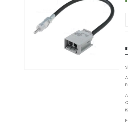
B
B
S
A
P
A
C
I
P