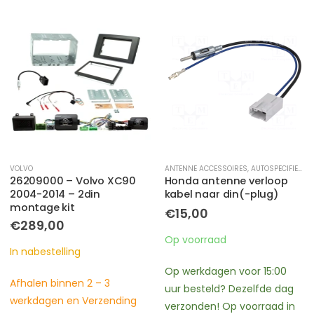
VOLVO
ANTENNE ACCESSOIRES
,
AUTOSPECIFIEK
,
H
26209000 – Volvo XC90
Honda antenne verloop
2004-2014 – 2din
kabel naar din(-plug)
montage kit
€
15,00
€
289,00
Op voorraad
In nabestelling
Op werkdagen voor 15:00
Afhalen binnen 2 – 3
uur besteld? Dezelfde dag
werkdagen en Verzending
verzonden! Op voorraad in