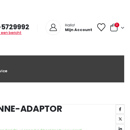
-5729992
0
Hallo!
Mijn Account
 een bericht
vice
ENNE-ADAPTOR