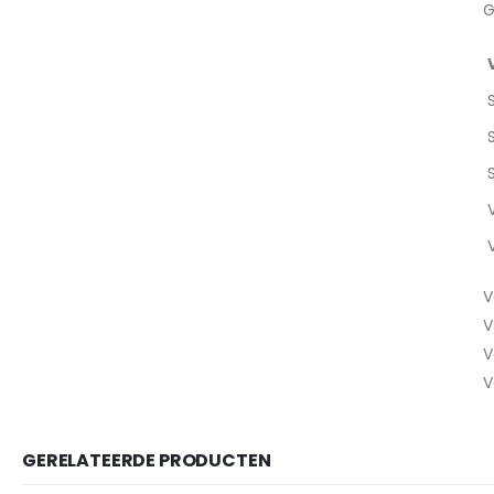
G
V
V
V
V
GERELATEERDE PRODUCTEN