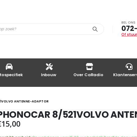
BEL ONS
072
Of stuur
tospecifiek
Inbouw
Over CaRadio
Klantenser
1VOLVO ANTENNE-ADAPTOR
PHONOCAR 8/521VOLVO ANT
€
15,00