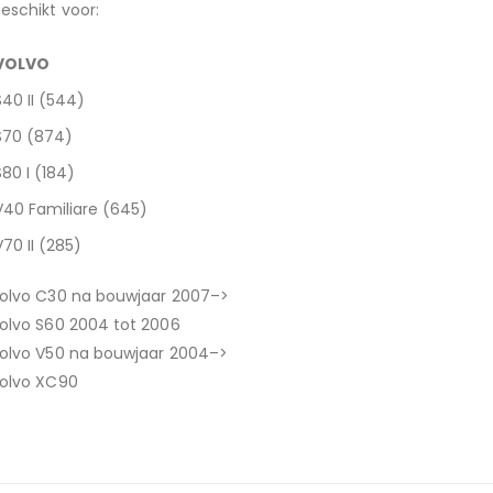
eschikt voor:
VOLVO
S40 II (544)
S70 (874)
S80 I (184)
V40 Familiare (645)
V70 II (285)
olvo C30 na bouwjaar 2007–>
olvo S60 2004 tot 2006
olvo V50 na bouwjaar 2004–>
olvo XC90