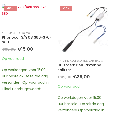
-50%
-20%
AUTOSPECIFIEK
,
VOLVO
Phonocar 3/908 S60-S70-
S80
Oorspronkelijke
Huidige
€
15,00
€
30,00
prijs
prijs
was:
is:
Op voorraad
ONDA
ANTENNE ACCESSOIRES
,
DAB-RADIO
€30,00.
€15,00.
Huismerk DAB-antenne
Op werkdagen voor 15:00
splitter
Oorspronkelijke
Huidige
uur besteld? Dezelfde dag
€
39,00
€
49,00
prijs
prijs
verzonden! Op voorraad in
was:
is:
Op voorraad
Filiaal Heerhugowaard!
€49,00.
€39,00.
Op werkdagen voor 15:00
uur besteld? Dezelfde dag
verzonden! Op voorraad in