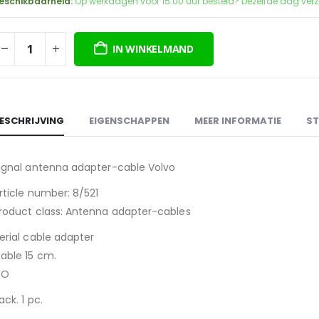
eschikbaarheid:
Op werkdagen voor 15:00 uur besteld? Dezelfde dag ver
IN WINKELMAND
ESCHRIJVING
EIGENSCHAPPEN
MEER INFORMATIE
ST
ignal antenna adapter-cable Volvo
rticle number: 8/521
roduct class: Antenna adapter-cables
erial cable adapter
able 15 cm.
SO
ack. 1 pc.