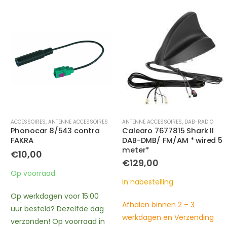
ACCESSOIRES
,
ANTENNE ACCESSOIRES
ANTENNE ACCESSOIRES
,
DAB-RADIO
Phonocar 8/543 contra
Calearo 7677815 Shark II
FAKRA
DAB-DMB/ FM/AM * wired 5
meter*
€
10,00
€
129,00
Op voorraad
In nabestelling
Op werkdagen voor 15:00
Afhalen binnen 2 – 3
uur besteld? Dezelfde dag
werkdagen en Verzending
verzonden! Op voorraad in