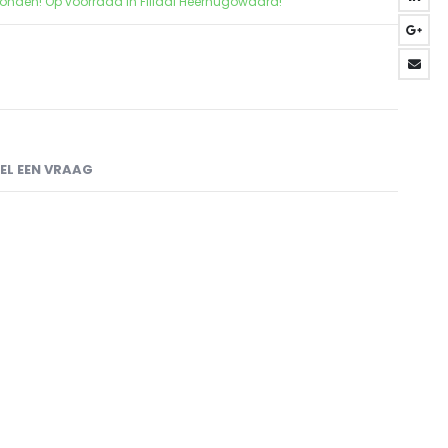
zonden! Op voorraad in Filiaal Heerhugowaard!
EL EEN VRAAG