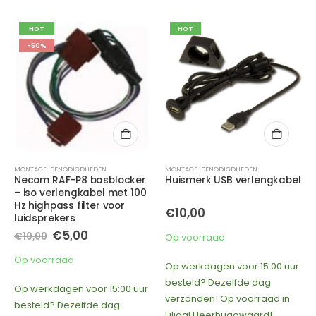
HOT
-61%
MONTAGE-BENODIGDHEDEN
ACCESSOIRES
,
MONTAGE-BENODIGDHEDEN
Huismerk USB verlengkabel
Phonocar 3/510 montage
frame 2 din- 113×182 mm
Oorspronkelijke
Huidige
€
10,00
€
19,00
€
49,00
prijs
prijs
was:
is:
Op voorraad
Op voorraad
€49,00.
€19,00.
Op werkdagen voor 15:00 uur
Op werkdagen voor 15:00 uur
besteld? Dezelfde dag
besteld? Dezelfde dag
verzonden! Op voorraad in
verzonden! Op voorraad in
Filiaal Heerhugowaard!
Filiaal Heerhugowaard!