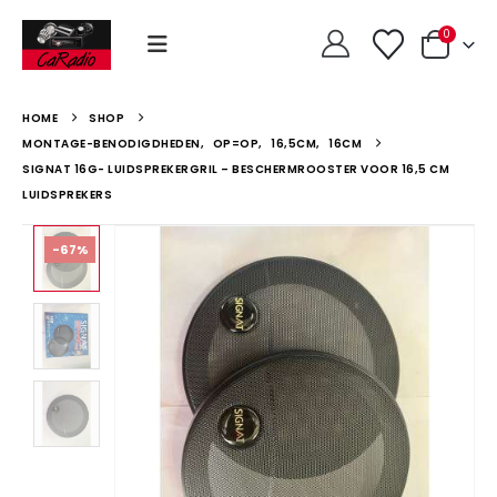
0
HOME
SHOP
MONTAGE-BENODIGDHEDEN
,
OP=OP
,
16,5CM
,
16CM
SIGNAT 16G- LUIDSPREKERGRIL – BESCHERMROOSTER VOOR 16,5 CM
LUIDSPREKERS
-67%