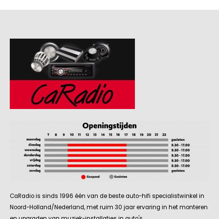
CaRadio is sinds 1996 één van de beste auto-hifi specialistwinkel in
Noord-Holland/Nederland, met ruim 30 jaar ervaring in het monteren
en upgraden van muziek-installaties in auto's.