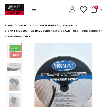
0
HOME
SHOP
LUIDSPREKERDRAAD
,
OP=OP
SIGNAT S102003 – 2X4MM2 LUIDSPREKERDRAAD – OFC – OOK GESCHIKT
VOOR SUBWOOFER
HOT
-66%