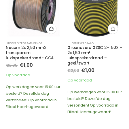
LUIDSPREKERDRAAD
,
OP=OP
LUIDSPREKERDRAAD
Necom 2x 2,50 mm2
Groundzero GZSC 2-1.50X –
transparant
2x 1,50 mm²
luidsprekerdraad- CCA
luidsprekerdraad –
e
geel/zwart
Oorspronkelijke
Huidige
€
1,00
€
2,95
prijs
prijs
Oorspronkelijke
Huidige
€
1,00
€
2,00
was:
is:
prijs
prijs
Op voorraad
€2,95.
€1,00.
was:
is:
Op voorraad
€2,00.
€1,00.
Op werkdagen voor 15:00 uur
Op werkdagen voor 15:00 uur
besteld? Dezelfde dag
besteld? Dezelfde dag
verzonden! Op voorraad in
verzonden! Op voorraad in
Filiaal Heerhugowaard!
Filiaal Heerhugowaard!