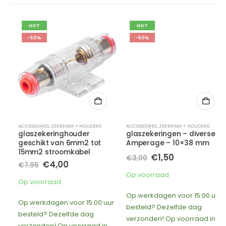
HOT
HOT
-50%
-50%
ACCESSOIRES
,
ZEKERING + HOUDERS
ACCESSOIRES
,
ZEKERING + HOUDERS
glaszekeringhouder
glaszekeringen – diverse
geschikt van 6mm2 tot
Amperage – 10×38 mm
15mm2 stroomkabel
Oorspronkelijke
Huidige
€
1,50
€
3,00
Oorspronkelijke
Huidige
€
4,00
prijs
prijs
€
7,95
prijs
prijs
was:
is:
Op voorraad
was:
is:
€3,00.
€1,50.
Op voorraad
€7,95.
€4,00.
Op werkdagen voor 15:00 uur
Op werkdagen voor 15:00 uur
besteld? Dezelfde dag
besteld? Dezelfde dag
verzonden! Op voorraad in
verzonden! Op voorraad in