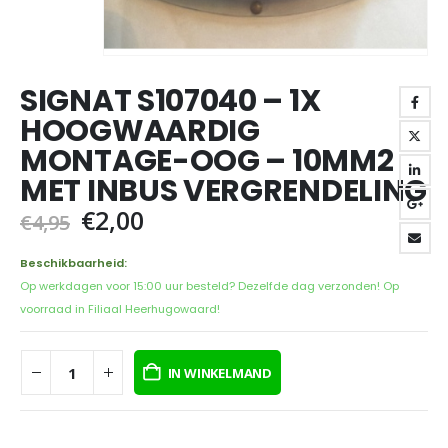
SIGNAT S107040 – 1X
HOOGWAARDIG
MONTAGE-OOG – 10MM2
MET INBUS VERGRENDELING
Oorspronkelijke
Huidige
€
2,00
€
4,95
prijs
prijs
was:
is:
Beschikbaarheid:
€4,95.
€2,00.
Op werkdagen voor 15:00 uur besteld? Dezelfde dag verzonden! Op
voorraad in Filiaal Heerhugowaard!
IN WINKELMAND