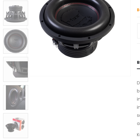
B
B
D
b
i
i
s
a
K