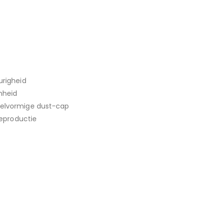
righeid
mheid
elvormige dust-cap
eproductie