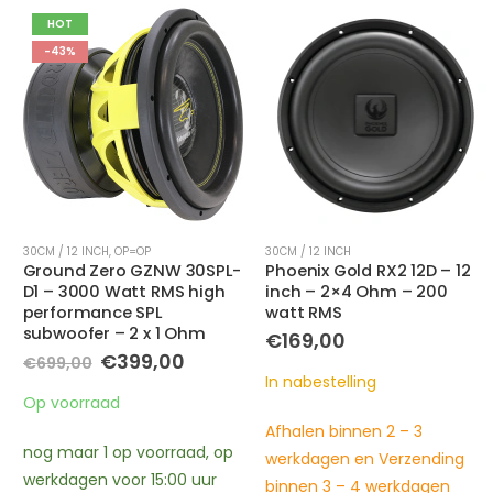
HOT
-43%
30CM / 12 INCH
,
OP=OP
30CM / 12 INCH
Ground Zero GZNW 30SPL-
Phoenix Gold RX2 12D – 12
D1 – 3000 Watt RMS high
inch – 2×4 Ohm – 200
performance SPL
watt RMS
subwoofer – 2 x 1 Ohm
ke
e
€
169,00
Oorspronkelijke
Huidige
€
399,00
€
699,00
prijs
prijs
In nabestelling
.
was:
is:
Op voorraad
€699,00.
€399,00.
Afhalen binnen 2 – 3
nog maar 1 op voorraad, op
werkdagen en Verzending
werkdagen voor 15:00 uur
binnen 3 – 4 werkdagen