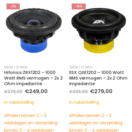
-11%
-15%
30CM / 12 INCH
30CM / 12 INCH
Hifonics ZRX12D2 – 1000
ESX QXE12D2 – 1000 Watt
Watt RMS vermogen – 2x 2
RMS vermogen – 2x 2 Ohm
Ohm impedantie
impedantie
Oorspronkelijke
Huidige
Oorspronkelijke
Huidig
€
249,00
€
279,00
€
279,00
€
329,00
prijs
prijs
prijs
prijs
was:
is:
was:
is:
In nabestelling
In nabestelling
€279,00.
€249,00.
€329,00.
€279,0
Afhalen binnen 2 – 3
Afhalen binnen 2 – 3
werkdagen en Verzending
werkdagen en Verzending
binnen 3 – 4 werkdagen
binnen 3 – 4 werkdagen