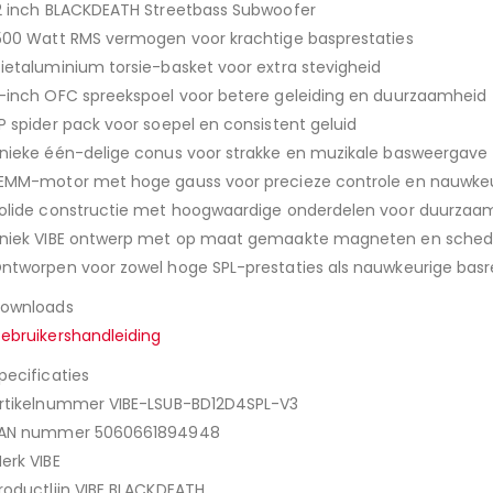
2 inch BLACKDEATH Streetbass Subwoofer
500 Watt RMS vermogen voor krachtige basprestaties
ietaluminium torsie-basket voor extra stevigheid
-inch OFC spreekspoel voor betere geleiding en duurzaamheid
P spider pack voor soepel en consistent geluid
nieke één-delige conus voor strakke en muzikale basweergave
EMM-motor met hoge gauss voor precieze controle en nauwkeu
olide constructie met hoogwaardige onderdelen voor duurzaa
niek VIBE ontwerp met op maat gemaakte magneten en sched
ntworpen voor zowel hoge SPL-prestaties als nauwkeurige basr
ownloads
ebruikershandleiding
pecificaties
rtikelnummer VIBE-LSUB-BD12D4SPL-V3
AN nummer 5060661894948
erk VIBE
roductlijn VIBE BLACKDEATH