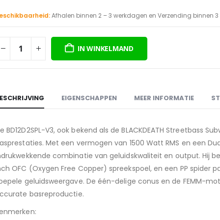
eschikbaarheid:
Afhalen binnen 2 – 3 werkdagen en Verzending binnen 
IN WINKELMAND
ESCHRIJVING
EIGENSCHAPPEN
MEER INFORMATIE
ST
e BD12D2SPL-V3, ook bekend als de BLACKDEATH Streetbass Subw
asprestaties. Met een vermogen van 1500 Watt RMS en een Dual
ndrukwekkende combinatie van geluidskwaliteit en output. Hij b
nch OFC (Oxygen Free Copper) spreekspoel, en een PP spider 
oepele geluidsweergave. De één-delige conus en de FEMM-mot
ccurate basreproductie.
enmerken: