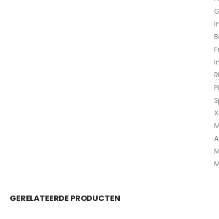
G
I
B
F
I
R
P
S
X
M
A
M
M
GERELATEERDE PRODUCTEN