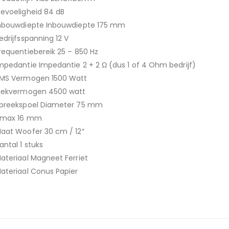
evoeligheid 84 dB
nbouwdiepte Inbouwdiepte 175 mm
edrijfsspanning 12 V
requentiebereik 25 – 850 Hz
mpedantie Impedantie 2 + 2 Ω (dus 1 of 4 Ohm bedrijf)
MS Vermogen 1500 Watt
iekvermogen 4500 watt
preekspoel Diameter 75 mm
max 16 mm
aat Woofer 30 cm / 12″
antal 1 stuks
ateriaal Magneet Ferriet
ateriaal Conus Papier