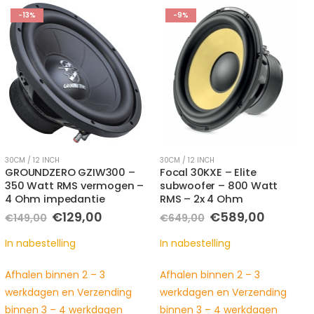
-13%
-9%
30CM / 12 INCH
30CM / 12 INCH
GROUNDZERO GZIW300 –
Focal 30KXE – Elite
350 Watt RMS vermogen –
subwoofer – 800 Watt
4 Ohm impedantie
RMS – 2x 4 Ohm
e
Oorspronkelijke
Huidige
Oorspronkelijke
Huidig
€
129,00
€
589,00
€
149,00
€
649,00
prijs
prijs
prijs
prijs
was:
is:
was:
is:
In nabestelling
In nabestelling
0.
€149,00.
€129,00.
€649,00.
€589,0
Afhalen binnen 2 – 3
Afhalen binnen 2 – 3
werkdagen en Verzending
werkdagen en Verzending
binnen 3 – 4 werkdagen
binnen 3 – 4 werkdagen