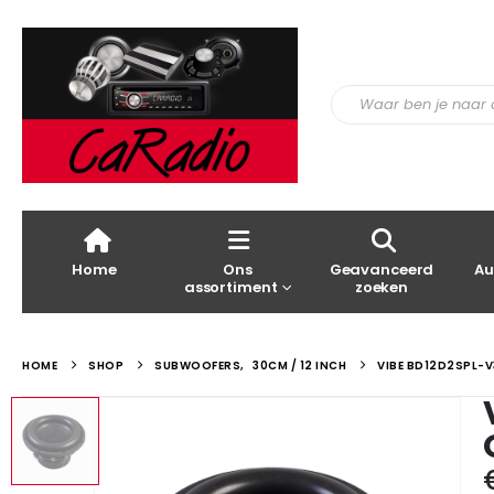
Home
Ons
Geavanceerd
Au
assortiment
zoeken
HOME
SHOP
SUBWOOFERS
,
30CM / 12 INCH
VIBE BD12D2SPL-V