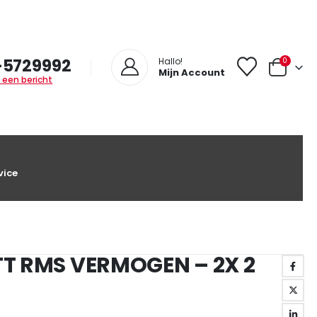
-5729992
0
Hallo!
Mijn Account
 een bericht
vice
TT RMS VERMOGEN – 2X 2