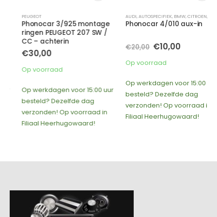
PEUGEOT
AUDI
,
AUTOSPECIFIEK
,
BMW
,
CITROEN
,
MERCEDES
Phonocar 3/925 montage
Phonocar 4/010 aux-in
ringen PEUGEOT 207 SW /
CC – achterin
Oorspronkelijke
Huidige
€
10,00
€
20,00
€
30,00
prijs
prijs
was:
is:
Op voorraad
€20,00.
€10,00.
Op voorraad
Op werkdagen voor 15:00 uur
Op werkdagen voor 15:00 uur
besteld? Dezelfde dag
besteld? Dezelfde dag
verzonden! Op voorraad in
verzonden! Op voorraad in
Filiaal Heerhugowaard!
Filiaal Heerhugowaard!