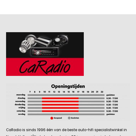
CaRadio is sinds 1996 één van de beste auto-hifi specialistwinkel in