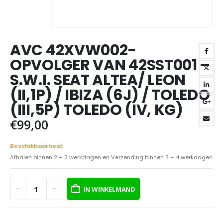
AVC 42XVW002-
OPVOLGER VAN 42SST001 –
S.W.I. SEAT ALTEA/ LEON
(II,1P) / IBIZA (6J) / TOLEDO
(III,5P) TOLEDO (IV, KG)
€
99,00
Beschikbaarheid:
Afhalen binnen 2 – 3 werkdagen en Verzending binnen 3 – 4 werkdagen
IN WINKELMAND