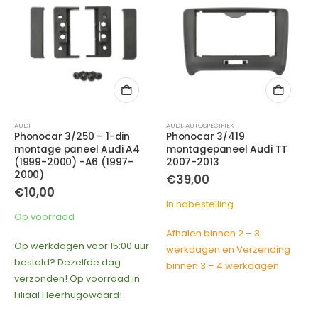
,
FORD
AUDI
,
OPEL
,
PEUGEOT
,
RENAULT
,
SEAT
,
SKODA
,
VOLKSWAGEN
AUDI
,
AUTOSPECIFIEK
Phonocar 3/250 – 1-din
Phonocar 3/419
montage paneel Audi A4
montagepaneel Audi TT
(1999-2000) -A6 (1997-
2007-2013
2000)
€
39,00
€
10,00
In nabestelling
Op voorraad
Afhalen binnen 2 – 3
Op werkdagen voor 15:00 uur
werkdagen en Verzending
besteld? Dezelfde dag
binnen 3 – 4 werkdagen
verzonden! Op voorraad in
Filiaal Heerhugowaard!