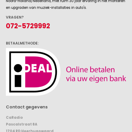
Noord-Holland/Nederland, met ruim 30 jaar ervaring in het monteren
en upgraden van muziek-installaties in auto's.
VRAGEN?
072-5729992
BETAALMETHODE:
Contact gegevens
CaRadio
Pascalstraat 8A
1704 RD Heerhugowaard