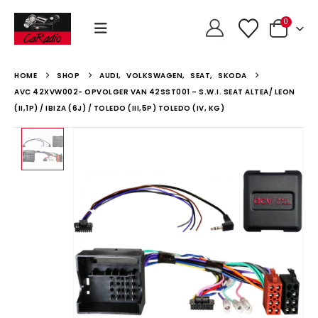
0
HOME
SHOP
AUDI
,
VOLKSWAGEN
,
SEAT
,
SKODA
AVC 42XVW002- OPVOLGER VAN 42SST001 – S.W.I. SEAT ALTEA/ LEON
(II,1P) / IBIZA (6J) / TOLEDO (III,5P) TOLEDO (IV, KG)