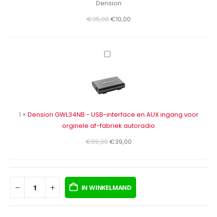
Dension
Dension
Oorspronkelijke
Huidige
€
35,00
€
10,00
prijs
prijs
was:
is:
€35,00.
€10,00.
Dension
GWL34NB
-
USB-
interface
en
1
×
Dension GWL34NB - USB-interface en AUX ingang voor
AUX
orginele af-fabriek autoradio
ingang
Oorspronkelijke
Huidige
€
89,00
€
39,00
voor
prijs
prijs
orginele
was:
is:
af-
€89,00.
€39,00.
fabriek
IN WINKELMAND
autoradio