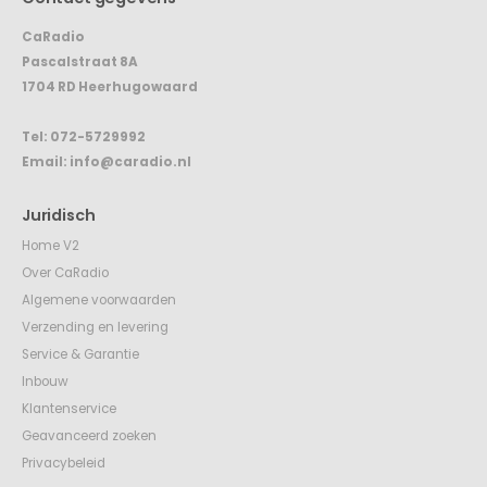
CaRadio
Pascalstraat 8A
1704 RD Heerhugowaard
Tel:
072-5729992
Email:
info@caradio.nl
Juridisch
Home V2
Over CaRadio
Algemene voorwaarden
Verzending en levering
Service & Garantie
Inbouw
Klantenservice
Geavanceerd zoeken
Privacybeleid