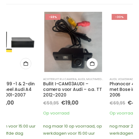
-68%
-30%
ACHTERUIT RIJ CAMERA
,
AUDI
,
MULTIMEDIA
AUDI
,
VOLKSWAGEN
Bullit I-CAM03AUDI –
Phonocar 4/130 – VW Audi
camera voor Audi – o.a. TT
met Bose interface 1995-
2012-2020
2006
e
Oorspronkelijke
Huidige
Oorspronkelijke
Huidige
€
19,00
€
49,00
€
59,95
€
69,95
prijs
prijs
prijs
prijs
was:
is:
was:
is:
Op voorraad
Op voorraad
€59,95.
€19,00.
€69,95.
€49,00.
nog maar 10 op voorraad, op
nog maar 2 op voorraad, op
werkdagen voor 15:00 uur
werkdagen voor 15:00 uur