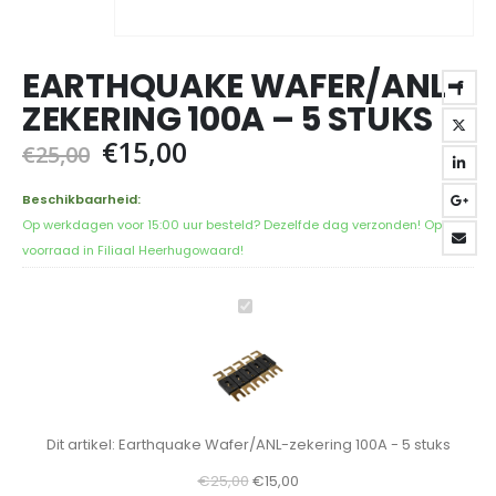
EARTHQUAKE WAFER/ANL-
ZEKERING 100A – 5 STUKS
Oorspronkelijke
Huidige
€
15,00
€
25,00
prijs
prijs
was:
is:
Beschikbaarheid:
€25,00.
€15,00.
Op werkdagen voor 15:00 uur besteld? Dezelfde dag verzonden! Op
voorraad in Filiaal Heerhugowaard!
Earthquake
Wafer/ANL-
zekering
100A
-
5
Dit artikel:
Earthquake Wafer/ANL-zekering 100A - 5 stuks
stuks
Oorspronkelijke
Huidige
€
25,00
€
15,00