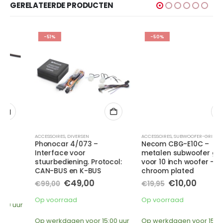
GERELATEERDE PRODUCTEN
-51%
-50%
ACCESSOIRES
,
DIVERSEN
ACCESSOIRES
,
SUBWOOFER-GRILL
Phonocar 4/073 –
Necom CBG-E10C –
Interface voor
metalen subwoofer grill
stuurbediening. Protocol:
voor 10 inch woofer –
CAN-BUS en K-BUS
chroom plated
Oorspronkelijke
Huidige
Oorspronkelijke
Huidige
€
49,00
€
10,00
€
99,00
€
19,95
prijs
prijs
prijs
prijs
was:
is:
was:
is:
Op voorraad
Op voorraad
€99,00.
€49,00.
€19,95.
€10,00.
Op werkdagen voor 15:00 uur
Op werkdagen voor 15:00 uur