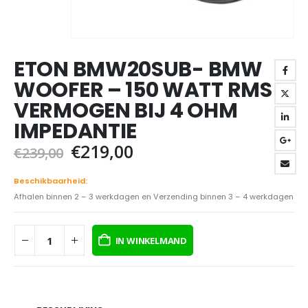
ETON BMW20SUB- BMW
WOOFER – 150 WATT RMS
VERMOGEN BIJ 4 OHM
IMPEDANTIE
Oorspronkelijke
Huidige
€
219,00
€
239,00
prijs
prijs
was:
is:
Beschikbaarheid:
€239,00.
€219,00.
Afhalen binnen 2 – 3 werkdagen en Verzending binnen 3 – 4 werkdagen
IN WINKELMAND