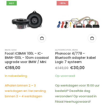
HOT
-80%
BMW
,
MINI
AUTOSPECIFIEK
,
BMW
Focal ICBMW 100L – IC-
Phonocar 4/778 –
BMW-100L – 10cm coaxiaal
Bluetooth adapter kabel
upgrade voor BMW / Mini
Logic 7 systeem
e
e
Oorspronkelijke
Huidige
€
169,00
€
30,00
€
149,00
prijs
prijs
was:
is:
In nabestelling
Op voorraad
.
€149,00.
€30,00.
Afhalen binnen 2 – 3
Op werkdagen voor 15:00 uur
werkdagen en Verzending
besteld? Dezelfde dag
binnen 3 – 4 werkdagen
verzonden! Op voorraad in
Filiaal Heerhugowaard!