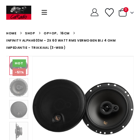
0
HOME
SHOP
OP=OP
,
16CM
INFINITY ALPHA603M – 2X 60 WATT RMS VERMOGEN BIJ 4 OHM
IMPEDANTIE – TRIAXIAAL (3-WEG)
HOT
-51%