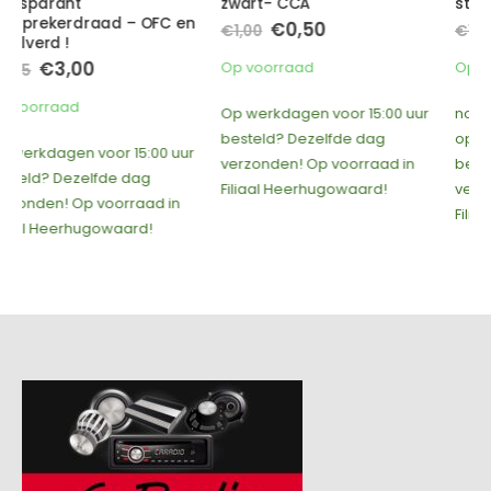
zwart- CCA
stroomkabel
Oorspronkelijke
Huidige
Oorspronkelijke
Huidige
€
0,50
€
5,00
€
1,00
€
18,95
prijs
prijs
prijs
prijs
was:
is:
was:
is:
Op voorraad
Op voorraad
€1,00.
€0,50.
€18,95.
€5,00.
Op werkdagen voor 15:00 uur
nog maar 49 op voorraad,
besteld? Dezelfde dag
op werkdagen voor 15:00 uur
verzonden! Op voorraad in
besteld? Dezelfde dag
Filiaal Heerhugowaard!
verzonden! Op voorraad in
Filiaal Heerhugowaard!