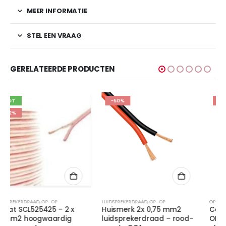
MEER INFORMATIE
STEL EEN VRAAG
GERELATEERDE PRODUCTEN
-50%
-74%
LUIDSPREKERDRAAD
,
OP=OP
OP=OP
,
STROOM/MASSA-DRAAD
Huismerk 2x 0,75 mm2
Caliber CN25E – 25mm2
luidsprekerdraad – rood-
OFC – Evolution massa- /