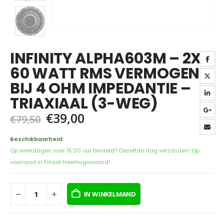
INFINITY ALPHA603M – 2X
60 WATT RMS VERMOGEN
BIJ 4 OHM IMPEDANTIE –
TRIAXIAAL (3-WEG)
Oorspronkelijke
Huidige
€
39,00
€
79,50
prijs
prijs
was:
is:
Beschikbaarheid:
€79,50.
€39,00.
Op werkdagen voor 15:00 uur besteld? Dezelfde dag verzonden! Op
voorraad in Filiaal Heerhugowaard!
IN WINKELMAND