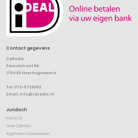
Contact gegevens
CaRadio
Pascalstraat 8A
1704 RD Heerhugowaard
Tel:
072-5729992
Email:
info@caradio.nl
Juridisch
Home V2
Over CaRadio
Algemene voorwaarden
Verzending en levering