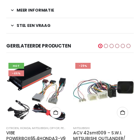
MEER INFORMATIE
STEL EEN VRAAG
GERELATEERDE PRODUCTEN
HOT
-29%
-46%
,
MITSUBISHI
CITROEN
,
,
HONDA
NISSAN
,
MITSUBISHI
,
OP=OP
,
PEUGEOT
MITSUBISHI
AU
VIBE
ACV 42smt009 – S.W.I.
P
POWERBOX65.4HONDA3-V9
MITSUBISHI OUTLANDER/
A