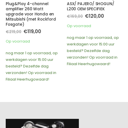
Plug&Play 4-channel
ASX/ PAJERO/ SHOGUN/
amplifier 260 Watt
L200 OEM SPECIFIEK
upgrade voor Honda en
Oorspronkelijke
Huidige
€
120,00
€
169,00
O
Mitsubishi (met Rockford
prijs
prijs
was:
is:
Fosgate)
Op voorraad
O
€169,00.
€120,00.
Oorspronkelijke
Huidige
€
119,00
€
219,00
prijs
prijs
b
nog maar 1 op voorraad, op
was:
is:
Op voorraad
v
€219,00.
€119,00.
werkdagen voor 15:00 uur
F
besteld? Dezelfde dag
nog maar 1 op voorraad, op
verzonden! Op voorraad in
werkdagen voor 15:00 uur
Filiaal Heerhugowaard!
besteld? Dezelfde dag
verzonden! Op voorraad in
Filiaal Heerhugowaard!