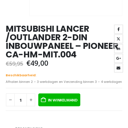
MITSUBISHI LANCER
/OUTLANDER 2-DIN
INBOUWPANEEL – PIONEER
CA-HM-MIT.004
Oorspronkelijke
Huidige
€
49,00
€
59,95
prijs
prijs
was:
is:
Beschikbaarheid:
€59,95.
€49,00.
Afhalen binnen 2 – 3 werkdagen en Verzending binnen 3 – 4 werkdagen
IN WINKELMAND