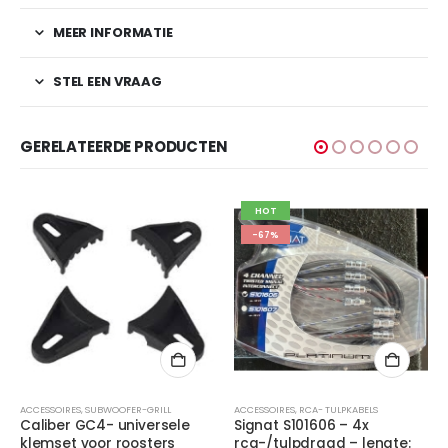
MEER INFORMATIE
STEL EEN VRAAG
GERELATEERDE PRODUCTEN
HOT
-67%
ACCESSOIRES
,
SUBWOOFER-GRILL
ACCESSOIRES
,
RCA- TULPKABELS
Caliber GC4- universele
Signat S101606 – 4x
klemset voor roosters
rca-/tulpdraad – lengte: