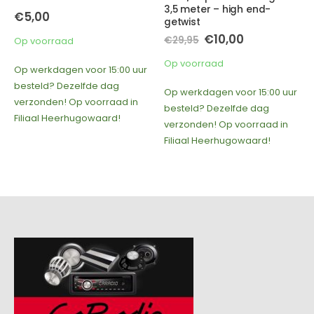
3,5 meter – high end-
€
5,00
getwist
Oorspronkelijke
Huidige
€
10,00
€
29,95
Op voorraad
prijs
prijs
was:
is:
Op voorraad
Op werkdagen voor 15:00 uur
€29,95.
€10,00.
besteld? Dezelfde dag
Op werkdagen voor 15:00 uur
verzonden! Op voorraad in
besteld? Dezelfde dag
Filiaal Heerhugowaard!
verzonden! Op voorraad in
Filiaal Heerhugowaard!