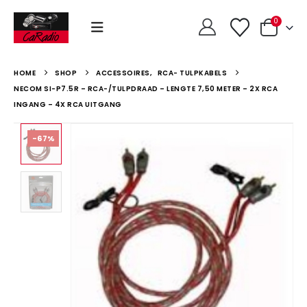
0
HOME
SHOP
ACCESSOIRES
,
RCA- TULPKABELS
NECOM SI-P7.5R – RCA-/TULPDRAAD – LENGTE 7,50 METER – 2X RCA
INGANG – 4X RCA UITGANG
-67%