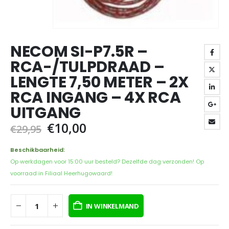
NECOM SI-P7.5R –
RCA-/TULPDRAAD –
LENGTE 7,50 METER – 2X
RCA INGANG – 4X RCA
UITGANG
Oorspronkelijke
Huidige
€
10,00
€
29,95
prijs
prijs
was:
is:
Beschikbaarheid:
€29,95.
€10,00.
Op werkdagen voor 15:00 uur besteld? Dezelfde dag verzonden! Op
voorraad in Filiaal Heerhugowaard!
IN WINKELMAND