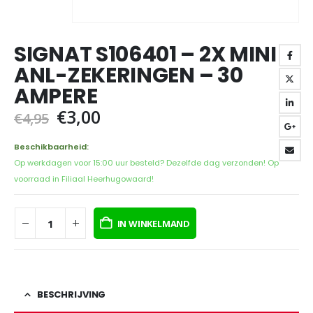
SIGNAT S106401 – 2X MINI
ANL-ZEKERINGEN – 30
AMPERE
Oorspronkelijke
Huidige
€
3,00
€
4,95
prijs
prijs
was:
is:
Beschikbaarheid:
€4,95.
€3,00.
Op werkdagen voor 15:00 uur besteld? Dezelfde dag verzonden! Op
voorraad in Filiaal Heerhugowaard!
IN WINKELMAND
BESCHRIJVING