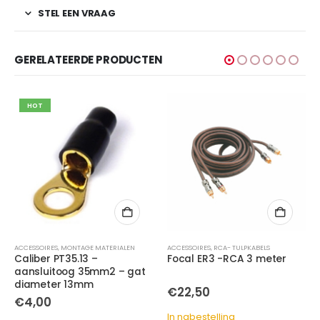
STEL EEN VRAAG
GERELATEERDE PRODUCTEN
HOT
ACCESSOIRES
,
MONTAGE MATERIALEN
ACCESSOIRES
,
RCA- TULPKABELS
Caliber PT35.13 –
Focal ER3 -RCA 3 meter
aansluitoog 35mm2 – gat
diameter 13mm
€
22,50
€
4,00
In nabestelling