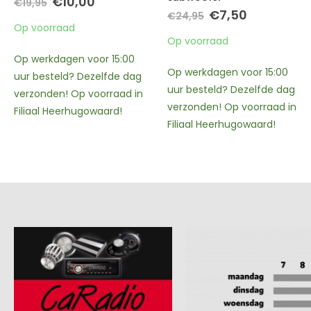
e
was:
is:
Op voorraad
€5,95.
€3,00.
Oorspronkelijke
Huidige
€
7,50
€
24,95
prijs
prijs
Op werkdagen voor 15:00
was:
is:
Op voorraad
€24,95.
€7,50.
uur besteld? Dezelfde dag
verzonden! Op voorraad in
Op werkdagen voor 15:00
Filiaal Heerhugowaard!
uur besteld? Dezelfde dag
verzonden! Op voorraad in
Filiaal Heerhugowaard!