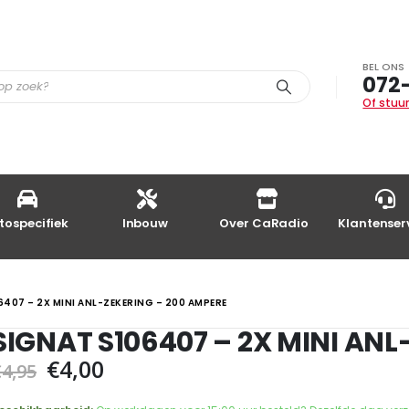
BEL ONS
072
Of stuur
tospecifiek
Inbouw
Over CaRadio
Klantenser
6407 – 2X MINI ANL-ZEKERING – 200 AMPERE
SIGNAT S106407 – 2X MINI AN
Oorspronkelijke
Huidige
€
4,00
€
4,95
prijs
prijs