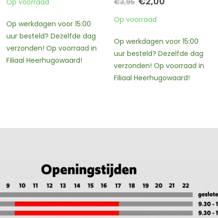
Oorspronkelijke
Huidige
Oorspronkelijke
Huidige
€
2,00
€
4,00
€
3,95
€
6,95
prijs
prijs
prijs
prijs
was:
is:
was:
is:
Op voorraad
Op voorraad
€3,95.
€2,00.
€6,95.
€4,00.
Op werkdagen voor 15:00
Op werkdagen voor 15:00
uur besteld? Dezelfde dag
uur besteld? Dezelfde dag
verzonden! Op voorraad in
verzonden! Op voorraad in
Filiaal Heerhugowaard!
Filiaal Heerhugowaard!