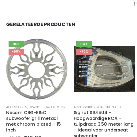
p
GERELATEERDE PRODUCTEN
HOT
HOT
-70%
-50%
ACCESSOIRES
,
RCA- TULPKABELS
ACCESSOIRES
,
ANTENNE ACCESSOIRES
Signat S101604 –
Antenne-verloopplug
Hoogwaardige RCA –
tulpdraad 3,50 meter lang
Oorspronkelijke
Huidige
€
3,00
€
5,95
– ideaal voor underseat
prijs
prijs
subwoofer