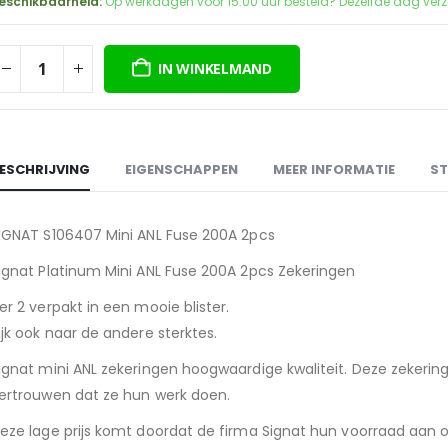
was:
is:
eschikbaarheid:
Op werkdagen voor 15:00 uur besteld? Dezelfde dag ver
€4,95.
€4,00.
IN WINKELMAND
ESCHRIJVING
EIGENSCHAPPEN
MEER INFORMATIE
ST
IGNAT S106407 Mini ANL Fuse 200A 2pcs
ignat Platinum Mini ANL Fuse 200A 2pcs Zekeringen
er 2 verpakt in een mooie blister.
ijk ook naar de andere sterktes.
ignat mini ANL zekeringen hoogwaardige kwaliteit. Deze zekering
ertrouwen dat ze hun werk doen.
eze lage prijs komt doordat de firma Signat hun voorraad aan 