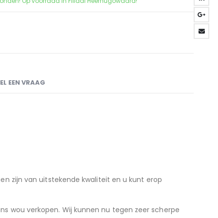
zonden! Op voorraad in Filiaal Heerhugowaard!
EL EEN VRAAG
en zijn van uitstekende kwaliteit en u kunt erop
ons wou verkopen. Wij kunnen nu tegen zeer scherpe