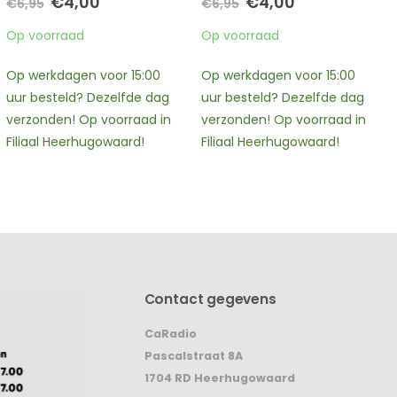
prijs
prijs
Oorspronkelijke
Huidige
€
4,00
€
6,95
was:
is:
prijs
prijs
Op voorraad
€2,95.
€1,00.
was:
is:
Op voorraad
€6,95.
€4,00.
Op werkdagen voor 15:00
Op werkdagen voor 15:00
uur besteld? Dezelfde dag
uur besteld? Dezelfde dag
verzonden! Op voorraad in
verzonden! Op voorraad in
Filiaal Heerhugowaard!
Filiaal Heerhugowaard!
Contact gegevens
CaRadio
Pascalstraat 8A
1704 RD Heerhugowaard