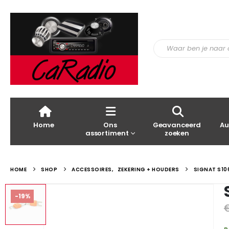
Home
Ons
Geavanceerd
Au
assortiment
zoeken
HOME
SHOP
ACCESSOIRES
,
ZEKERING + HOUDERS
SIGNAT S10
-19%