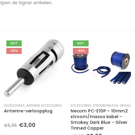
rijzen de Signat artikelen.
HOT
HOT
-49%
-42%
ACCESSOIRES
,
STROOM/MASSA-DRAAD
ACCESSOIRES
,
STROOM/MASSA-DRAAD
Necom PC-E10P – 10mm2
Necom PC-E20N – 20mm2
stroom/massa kabel –
stroom/massa kabel –
Smokey Dark Blue – Silver
zilver transparant – Silver
Tinned Copper
Tinned Copper