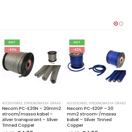
HOT
-66%
-42%
ACCESSOIRES
,
STROOM/MASSA-DRAAD
ACCESSOIRES
,
MONTAGE MATERIALEN
Necom PC-E20P – 20
Caliber PT10.5 – 2x
mm2 stroom-/massa
aansluitoog 10mm2 , gat
kabel – Silver Tinned
diameter 5mm
Copper
Oorspronkelijke
Huidige
€
1,00
€
2,95