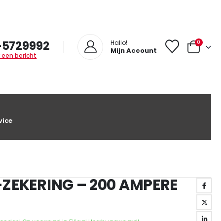
-5729992
0
Hallo!
Mijn Account
 een bericht
vice
L-ZEKERING – 200 AMPERE