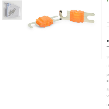
B
B
S
S
p
K
S
v
D