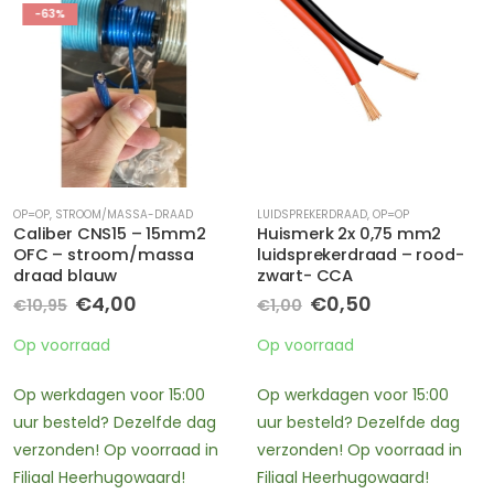
-63%
OP=OP
,
STROOM/MASSA-DRAAD
LUIDSPREKERDRAAD
,
OP=OP
Caliber CNS15 – 15mm2
Huismerk 2x 0,75 mm2
OFC – stroom/massa
luidsprekerdraad – rood-
draad blauw
zwart- CCA
Oorspronkelijke
Huidige
Oorspronkelijke
Huidige
€
4,00
€
0,50
€
10,95
€
1,00
prijs
prijs
prijs
prijs
was:
is:
was:
is:
Op voorraad
Op voorraad
€10,95.
€4,00.
€1,00.
€0,50.
Op werkdagen voor 15:00
Op werkdagen voor 15:00
uur besteld? Dezelfde dag
uur besteld? Dezelfde dag
verzonden! Op voorraad in
verzonden! Op voorraad in
Filiaal Heerhugowaard!
Filiaal Heerhugowaard!