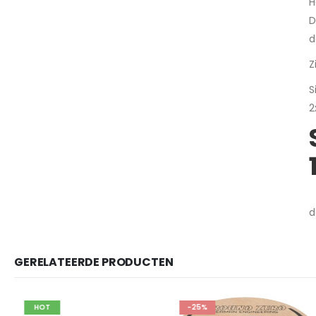
H
D
d
Z
S
2
d
GERELATEERDE PRODUCTEN
HOT
-25%