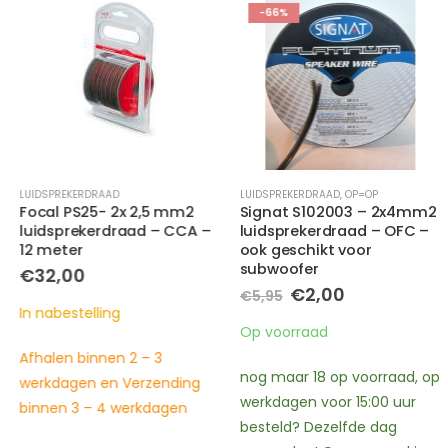
-66%
LUIDSPREKERDRAAD
LUIDSPREKERDRAAD
,
OP=OP
Focal PS25- 2x 2,5 mm2
Signat S102003 – 2x4mm2
luidsprekerdraad – CCA –
luidsprekerdraad – OFC –
12 meter
ook geschikt voor
subwoofer
€
32,00
Oorspronkelijke
Huidige
€
2,00
€
5,95
prijs
prijs
In nabestelling
was:
is:
Op voorraad
€5,95.
€2,00.
Afhalen binnen 2 – 3
nog maar 18 op voorraad, op
werkdagen en Verzending
werkdagen voor 15:00 uur
binnen 3 – 4 werkdagen
besteld? Dezelfde dag