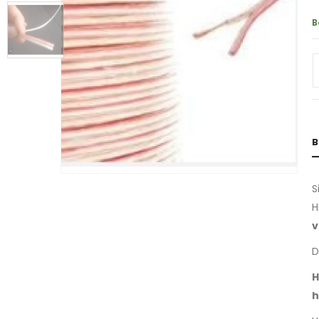
B
B
S
H
v
D
H
h