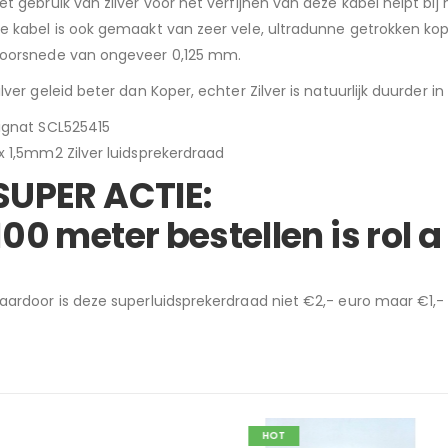
et gebruik van zilver voor het verfijnen van deze kabel helpt b
e kabel is ook gemaakt van zeer vele, ultradunne getrokken kop
oorsnede van ongeveer 0,125 mm.
ilver geleid beter dan Koper, echter Zilver is natuurlijk duurder i
ignat SCL525415
x 1,5mm2 Zilver luidsprekerdraad
SUPER ACTIE:
100 meter bestellen is rol a
aardoor is deze superluidsprekerdraad niet €2,- euro maar €1,-
HOT