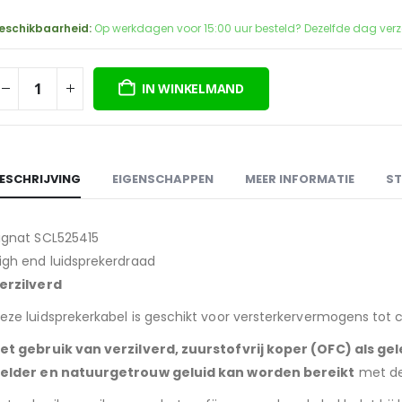
prijs
prijs
was:
is:
eschikbaarheid:
Op werkdagen voor 15:00 uur besteld? Dezelfde dag ver
€5,95.
€2,00.
IN WINKELMAND
ESCHRIJVING
EIGENSCHAPPEN
MEER INFORMATIE
ST
ignat SCL525415
igh end luidsprekerdraad
erzilverd
eze luidsprekerkabel is geschikt voor versterkervermogens tot c
et gebruik van verzilverd, zuurstofvrij koper (OFC) als g
elder en natuurgetrouw geluid kan worden bereikt
met dez