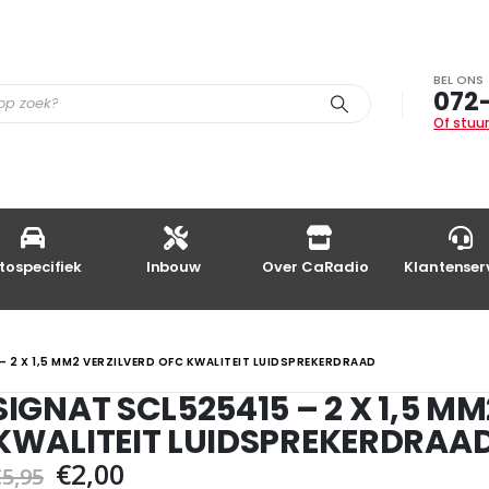
BEL ONS
072
Of stuur
tospecifiek
Inbouw
Over CaRadio
Klantenser
– 2 X 1,5 MM2 VERZILVERD OFC KWALITEIT LUIDSPREKERDRAAD
SIGNAT SCL525415 – 2 X 1,5 M
KWALITEIT LUIDSPREKERDRAA
Oorspronkelijke
Huidige
€
2,00
€
5,95