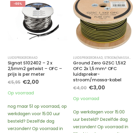
-66%
LUIDSPREKERDRAAD
LUIDSPREKERDRAAD
,
STROOM/MASSA-DRAAD
Signat S102402 – 2 x
Ground Zero GZSC 1,5X2
2,5mm2 getwist – OFC –
OFC 2x 1,5 mm² OFC
prijs is per meter
luidspreker-
stroom/massa-kabel
Oorspronkelijke
Huidige
€
2,00
€
5,95
prijs
prijs
Oorspronkelijke
Huidige
€
3,00
€
4,00
was:
is:
prijs
prijs
e
Op voorraad
€5,95.
€2,00.
was:
is:
Op voorraad
€4,00.
€3,00.
nog maar 51 op voorraad, op
Op werkdagen voor 15:00
werkdagen voor 15:00 uur
uur besteld? Dezelfde dag
besteld? Dezelfde dag
verzonden! Op voorraad in
verzonden! Op voorraad in