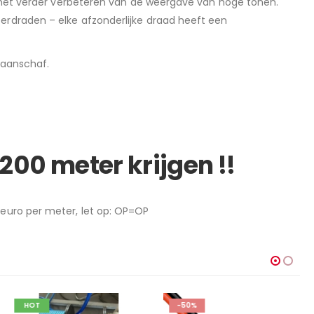
ij het verder verbeteren van de weergave van hoge tonen.
erdraden – elke afzonderlijke draad heeft een
n aanschaf.
 200 meter krijgen !!
 euro per meter, let op: OP=OP
HOT
-50%