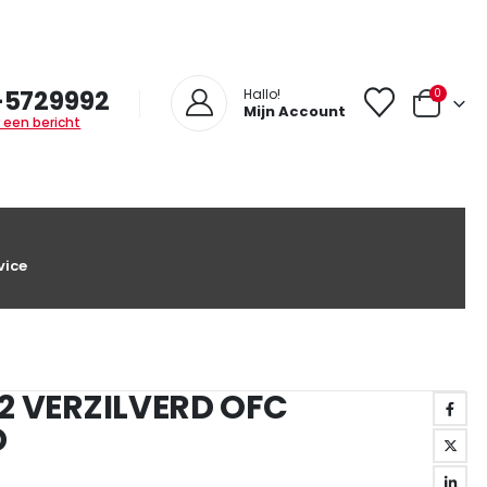
-5729992
0
Hallo!
Mijn Account
 een bericht
vice
M2 VERZILVERD OFC
D