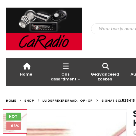
Home
Ons
Geavanceerd
Au
assortiment
zoeken
HOME
SHOP
LUIDSPREKERDRAAD
,
OP=OP
SIGNAT SCL525415 
HOT
-66%